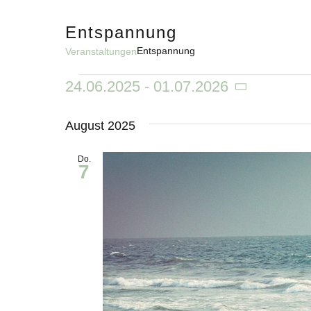
Skip
to
Entspannung
content
Entspannung
Veranstaltungen
Veranstaltungen
24.06.2025
 - 
01.07.2026
Datum
wählen.
August 2025
Do.
7