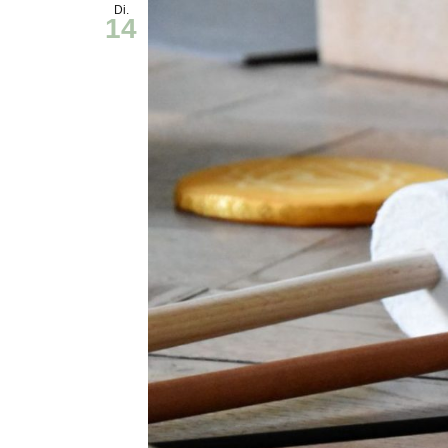
Di.
14