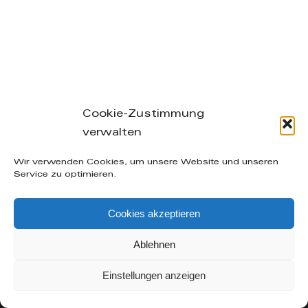
Cookie-Zustimmung
verwalten
Leibnizstraße 26/28, 04105 Leipzig – phone: +49
Wir verwenden Cookies, um unsere Website und unseren
(0) 160-20 49 402 – mail: info@manuelakuenzel.de
Service zu optimieren.
© Copyright
2026 | Alle Rechte vorbehalten |
AGB
|
Cookies akzeptieren
Datenschutzerklärung
|
Impressum
| supported by
Icarus Websites - Webdesign aus Leipzig
Ablehnen
Facebook
Instagram
Einstellungen anzeigen