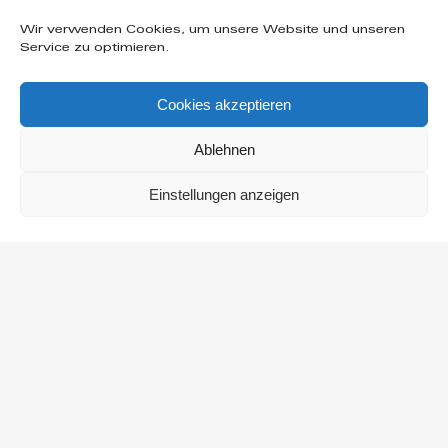
Wir verwenden Cookies, um unsere Website und unseren
Service zu optimieren.
Cookies akzeptieren
Ablehnen
Einstellungen anzeigen
Manuela Künzel
Frauencoaching
Zurück in deinen Körper. Zurück zu dir.
Vielleicht bist du müde und erschöpft vom Funktionieren. Vom
Starksein. Vom Anpassen.