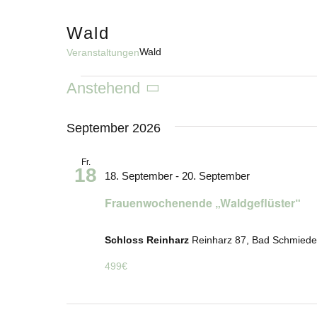
Skip
to
Wald
content
Wald
Veranstaltungen
Veranstaltungen
Anstehend
Datum
wählen.
September 2026
Fr.
18
18. September
-
20. September
Frauenwochenende „Waldgeflüster“
Schloss Reinharz
Reinharz 87, Bad Schmied
499€