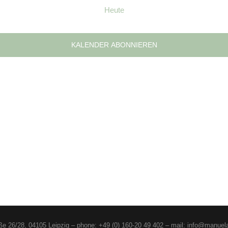
Heute
KALENDER ABONNIEREN
aße 26/28, 04105 Leipzig – phone: +49 (0) 160-20 49 402 – mail: info@manuel