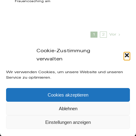
Frauencoaching am
1
2
Vor
Cookie-Zustimmung
verwalten
Leibnizstraße 26/28, 04105 Leipzig – phone: +49
Wir verwenden Cookies, um unsere Website und unseren
(0) 160-20 49 402 – mail: info@manuelakuenzel.de
Service zu optimieren.
© Copyright
2026 | Alle Rechte vorbehalten |
AGB
|
Cookies akzeptieren
Datenschutzerklärung
|
Impressum
| supported by
Icarus Websites - Webdesign aus Leipzig
Ablehnen
Facebook
Instagram
Einstellungen anzeigen