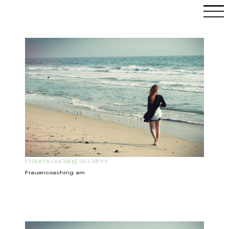
Skip
to
content
C
Frauencoaching am Meer
Frauencoaching am