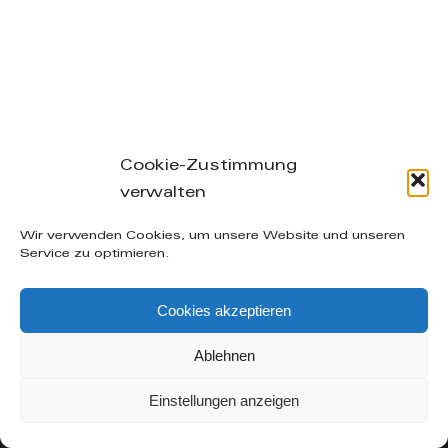
Cookie-Zustimmung
verwalten
Leibnizstraße 26/28, 04105 Leipzig – phone: +49
Wir verwenden Cookies, um unsere Website und unseren
(0) 160-20 49 402 – mail: info@manuelakuenzel.de
Service zu optimieren.
© Copyright
2026 | Alle Rechte vorbehalten |
AGB
|
Cookies akzeptieren
Datenschutzerklärung
|
Impressum
| supported by
Icarus Websites - Webdesign aus Leipzig
Ablehnen
Facebook
Instagram
Einstellungen anzeigen