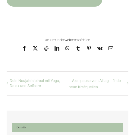
An Freunde weiterempfehlen
Facebook
X
Reddit
LinkedIn
WhatsApp
Tumblr
Pinterest
Vk
E-
Mail
Dein Neujahrsretreat mit Yoga,
Atempause vom Alltag – finde
Detox und Selfcare
neue Kraftquellen
Details