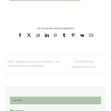
An Freunde weiterempfehlen
Facebook
X
Reddit
LinkedIn
WhatsApp
Tumblr
Pinterest
Vk
E-
Mail
Dein Yogawochenende am Meer – mit
Herzöffnende
Achtsamkeit und Meditation
Kakaozeremonie
Details