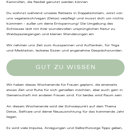
Kaminöfen, die flexibel genutzt werden können.
Du wohnst während unseres Retreats in Doppelzimmern, wirst von
uns vegetarisch/vegan (Detox) verpflegt und musst dich um nichts
kümmern – außer um deine Entspannung! Die Umgebung des
Schlosses lädt mit ihrer wundervollen ursprünglichen Natur zu
Waldspaziergängen und kleinen Wanderungen ein.
Wir nehmen uns Zeit zum Ausspannen und Auftanken, für Yoga
und Meditation, leckeres Essen und angenehme Gesprächsrunden.
GUT ZU WISSEN
Wir haben dieses Wochenende für Frauen geplant, die einerseits
etwas Zeit und Ruhe für sich genießen möchten, aber auch gern in
Gemeinschaft mit anderen Frauen sind. Für beides wird Raum sein.
An diesem Wochenende wird der Schwerpunkt auf dem Thema
Detox, Selfcare und deiner Neuausrichtung für das kommende Jahr
liegen.
Es wird viele Impulse, Anregungen und Selbstfürsorge Tipps geben,