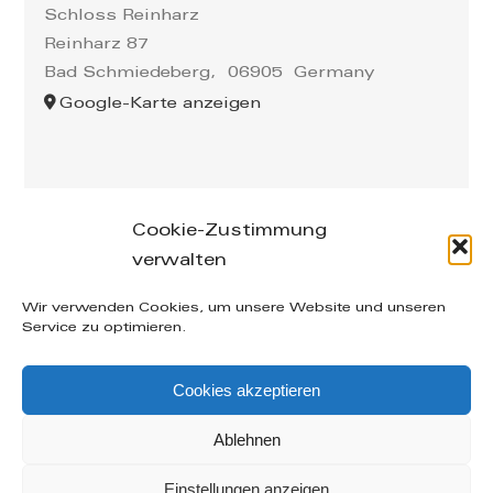
Schloss Reinharz
Reinharz 87
Bad Schmiedeberg
,
06905
Germany
Google-Karte anzeigen
Cookie-Zustimmung
verwalten
Leibnizstraße 26/28, 04105 Leipzig – phone: +49
Wir verwenden Cookies, um unsere Website und unseren
(0) 160-20 49 402 – mail: info@manuelakuenzel.de
Service zu optimieren.
© Copyright
2026 | Alle Rechte vorbehalten |
AGB
|
Cookies akzeptieren
Datenschutzerklärung
|
Impressum
| supported by
Icarus Websites - Webdesign aus Leipzig
Ablehnen
Facebook
Instagram
Einstellungen anzeigen