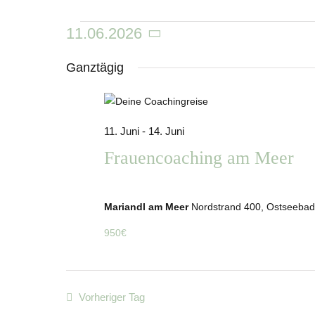
Skip
to
Veranstaltungen
11.06.2026
content
Datum
für
wählen.
Ganztägig
11.
Juni
11. Juni
-
14. Juni
Frauencoaching am Meer
2026
Mariandl am Meer
Nordstrand 400, Ostseebad
950€
Vorheriger Tag