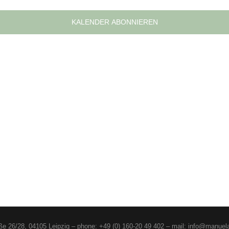
KALENDER ABONNIEREN
aße 26/28, 04105 Leipzig – phone: +49 (0) 160-20 49 402 – mail: info@manuel