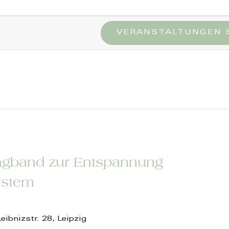
n
VERANSTALTUNGEN 
ngband zur Entspannung
ystem
Leibnizstr. 28, Leipzig