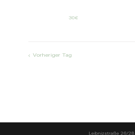
30€
Vorheriger Tag
Leibnizstraße 26/28