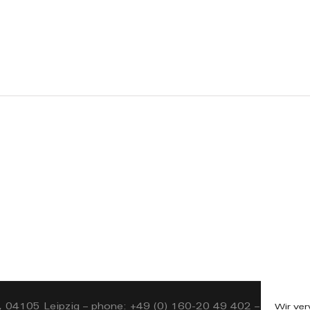
, 04105 Leipzig – phone: +49 (0) 160-20 49 402 – mail: in
Wir ve