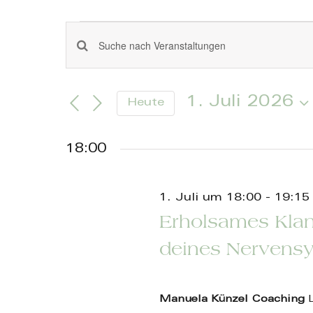
Skip
to
Veranstaltunge
content
Veranstaltungen
Geben
für
Sie
Such-
Das
1.
1. Juli 2026
Heute
Schlüsselwort.
und
Datum
Suche
Juli
wählen.
Ansichtennavigation
nach
18:00
Veranstaltungen
2026
Schlüsselwort.
1. Juli um 18:00
-
19:15
Erholsames Kla
deines Nervens
Manuela Künzel Coaching