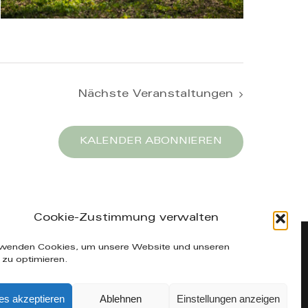
Nächste
Veranstaltungen
KALENDER ABONNIEREN
Cookie-Zustimmung verwalten
fo@manuelakuenzel.de
rwenden Cookies, um unsere Website und unseren
 zu optimieren.
y
Icarus Websites - Webdesign aus Leipzig
es akzeptieren
Ablehnen
Einstellungen anzeigen