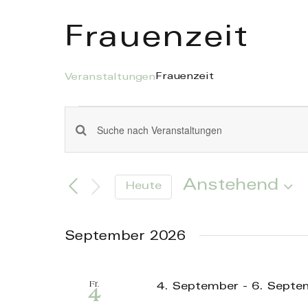
Skip
to
Frauenzeit
content
Frauenzeit
Veranstaltungen
Veranstaltungen
Veranstaltungen
Geben
Sie
Such-
Das
Anstehend
Heute
Schlüsselwort.
und
Datum
Suche
wählen.
Ansichtennavigation
nach
September 2026
Veranstaltungen
Schlüsselwort.
Fr.
4. September
-
6. Septe
4