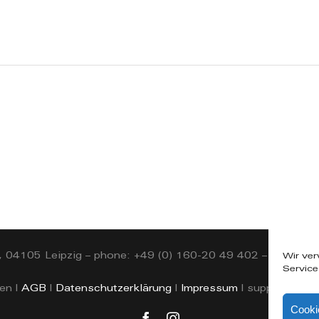
, 04105 Leipzig – phone: +49 (0) 160-20 49 402 – mail: in
Wir ve
Service
en |
AGB
|
Datenschutzerklärung
|
Impressum
| supported b
Cooki
Facebook
Instagram