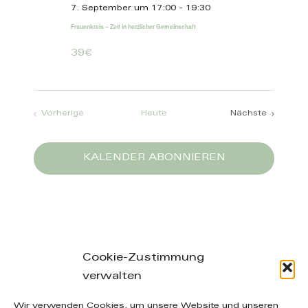
7. September um 17:00
-
19:30
Frauenkreis – Zeit in herzlicher Gemeinschaft
39€
Veranstaltungen
Vorherige
Heute
Nächste
Veranstaltun
KALENDER ABONNIEREN
Cookie-Zustimmung
verwalten
Leibnizstraße 26/28, 04105 Leipzig – phone: +49
Wir verwenden Cookies, um unsere Website und unseren