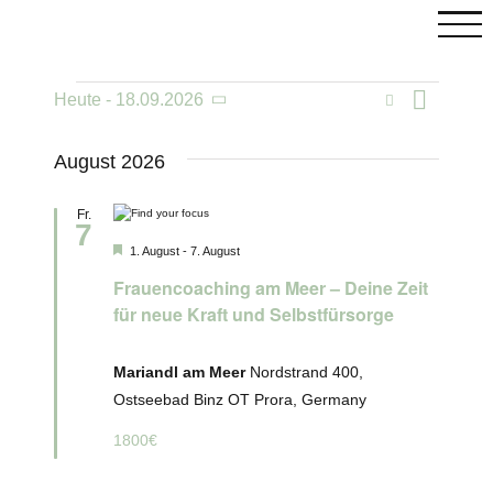
Skip
to
content
Veranstaltungen
Vera
Suche
Heute
 - 
18.09.2026
Veranst
Liste
Datum
wählen.
Ansi
Such-
August 2026
Navi
und
Fr.
7
Ansicht
C
Hervorgehoben
1. August
-
7. August
Frauencoaching am Meer – Deine Zeit
für neue Kraft und Selbstfürsorge
Mariandl am Meer
Nordstrand 400,
Ostseebad Binz OT Prora, Germany
1800€