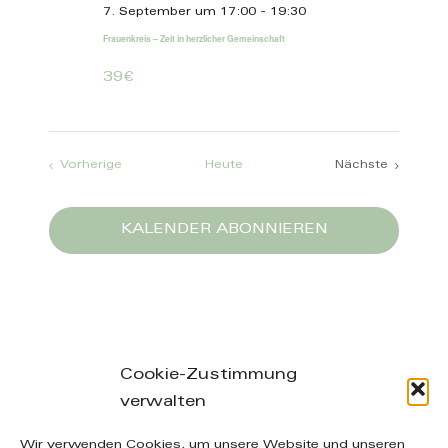
7. September um 17:00
-
19:30
Frauenkreis – Zeit in herzlicher Gemeinschaft
39€
Veranstaltungen
Vorherige
Heute
Nächste
Veranstaltun
KALENDER ABONNIEREN
Cookie-Zustimmung
verwalten
Leibnizstraße 26/28, 04105 Leipzig – phone: +49
Wir verwenden Cookies, um unsere Website und unseren