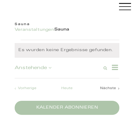
Skip
to
content
Sauna
Sauna
Veranstaltungen
C
Veranstaltungen
Es wurden keine Ergebnisse gefunden.
Hinweis
Veranstal
Anstehende
Suche
Veranstaltung
Ansichten
Liste
Datum
Such-
Navigatio
wählen.
und
Ansichtennavi
Veranstaltungen
Vorherige
Heute
Nächste
Veranstaltun
KALENDER ABONNIEREN