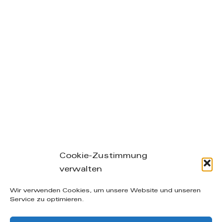
Cookie-Zustimmung
verwalten
Leibnizstraße 26/28, 04105 Leipzig – phone: +49
Wir verwenden Cookies, um unsere Website und unseren
(0) 160-20 49 402 – mail: info@manuelakuenzel.de
Service zu optimieren.
© Copyright
2026 | Alle Rechte vorbehalten |
AGB
|