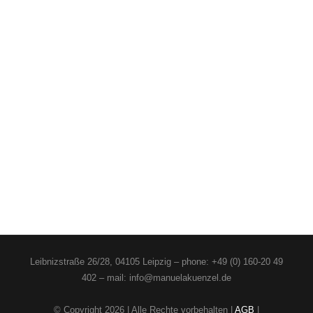
Leibnizstraße 26/28, 04105 Leipzig – phone: +49 (0) 160-20 49
402 – mail: info@manuelakuenzel.de
© Copyright
2026 | Alle Rechte vorbehalten |
AGB
|