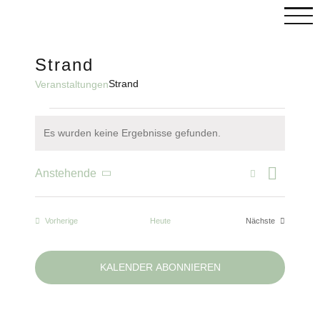
Skip
to
content
Strand
C
Strand
Veranstaltungen
Veranstaltungen
Es wurden keine Ergebnisse gefunden.
Hinweis
Vera
Suche
Anstehende
Veranst
Liste
Datum
wählen.
Ansi
Such-
Veranstaltungen
Vorherige
Heute
Nächste
Navi
Veranstaltungen
und
Ansicht
KALENDER ABONNIEREN