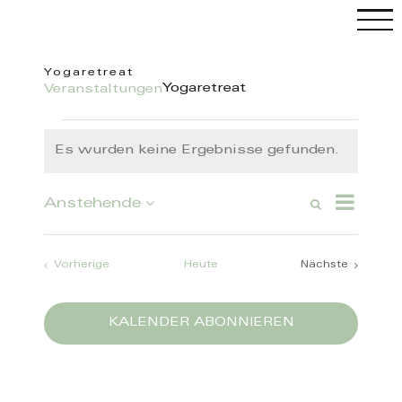
Skip
to
content
Yogaretreat
Yogaretreat
Veranstaltungen
C
Veranstaltungen
Es wurden keine Ergebnisse gefunden.
Hinweis
Veranstalt
Anstehende
Suche
Veranstaltungen
Ansichten-
Liste
Datum
Such-
Navigation
wählen.
und
Ansichtennaviga
Veranstaltungen
Vorherige
Heute
Nächste
Veranstaltun
KALENDER ABONNIEREN