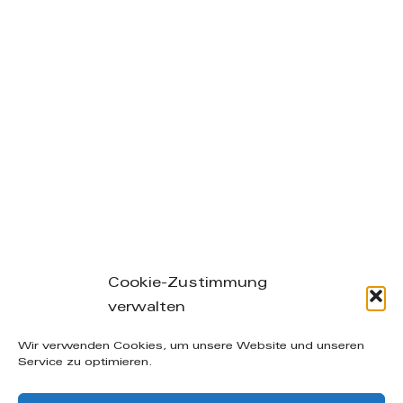
Cookie-Zustimmung
verwalten
Leibnizstraße 26/28, 04105 Leipzig – phone: +49
Wir verwenden Cookies, um unsere Website und unseren
(0) 160-20 49 402 – mail: info@manuelakuenzel.de
Service zu optimieren.
© Copyright
2026 | Alle Rechte vorbehalten |
AGB
|