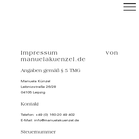
Skip
to
content
C
Impressum von
manuelakuenzel.de
Angaben gemäß § 5 TMG
Manuela Künzel
Leibnizstraße 26/28
04105 Leipzig
Kontakt
Telefon: +49 (0) 160-20 49 402
E-Mail: info@manuelakuenzel.de
Steuernummer