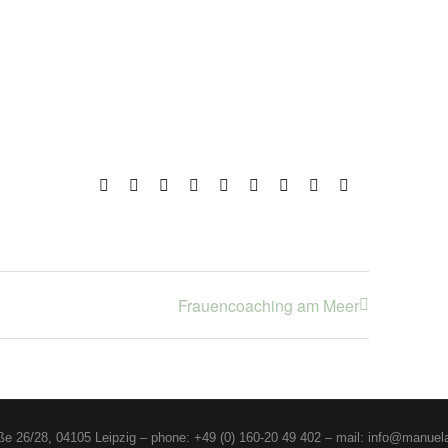
Facebook
X
Reddit
LinkedIn
WhatsApp
Tumblr
Pinterest
Vk
E-
Mail
Frauencoaching am Meer
aße 26/28, 04105 Leipzig – phone: +49 (0) 160-20 49 402 – mail: info@manuel