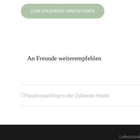
ZUM KALENDER HINZUFÜGEN
An Freunde weiterempfehlen
Frauencoaching in der Dübener Heide
Leibnizstr