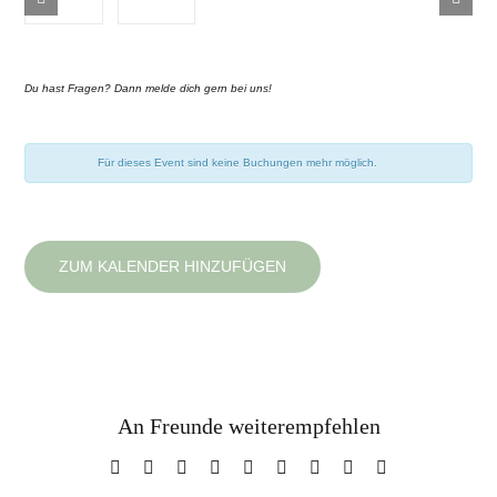
Du hast Fragen? Dann melde dich gern bei uns
!
Für dieses Event sind keine Buchungen mehr möglich.
ZUM KALENDER HINZUFÜGEN
An Freunde weiterempfehlen
Facebook
X
Reddit
LinkedIn
WhatsApp
Tumblr
Pinterest
Vk
E-
Mail