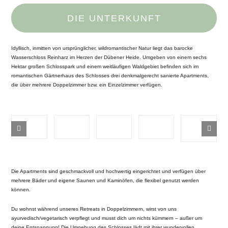
DIE UNTERKUNFT
Idyllisch, inmitten von ursprünglicher, wildromantischer Natur liegt das barocke
Wasserschloss Reinharz im Herzen der Dübener Heide. Umgeben von einem sechs
Hektar großen Schlosspark und einem weitläufigen Waldgebiet befinden sich im
romantischen Gärtnerhaus des Schlosses drei denkmalgerecht sanierte Apartments,
die über mehrere Doppelzimmer bzw. ein Einzelzimmer verfügen.
Die Apartments sind geschmackvoll und hochwertig eingerichtet und verfügen über
mehrere Bäder und eigene Saunen und Kaminöfen, die flexibel genutzt werden
können.
Du wohnst während unseres Retreats in Doppelzimmern, wirst von uns
ayurvedisch/vegetarisch verpflegt und musst dich um nichts kümmern – außer um
deine Entspannung! Die Umgebung des Schlosses lädt mit ihrer wundervollen