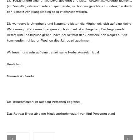
Die Yogastunden sind für alle Level geeignet und bieten sowohl aktivierende Elemente
(am Vormittag) als auch sehr entspannende, nach innen gerichtete Stunden, die durch
den Einsatz von Klangschalen noch intensiviert werden.
Die wundervolle Umgebung und Naturnähe bieten die Möglichkeit, sich auf eine kleine
Wanderung mit anderen oder gern auch sich selbst zu begeben. Der beginnende
Herbst wird uns Impulse geben, nach der Aktivität des Sommers, den Körper auf die
kommenden, ruhigeren Wochen des Jahres einzustimmen.
Wir freuen uns sehr auf eine gemeinsame Herbst Auszeit mit dir!
Herzlichst
Manuela & Claudia
Die Teilnehmerzahl ist auf acht Personen begrenzt.
Das Retreat findet ab einer Mindestteilnehmerzahl von fünf Personen statt!