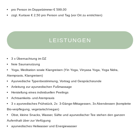
pro Person im Doppelzimmer € 599,00
zzgl. Kurtaxe € 2,50 pro Person und Tag (vor Ort zu entrichten)
LEISTUNGEN
3 x Übernachtung im DZ
freie Saunanutzung
Yoga, Meditation sowie Klangreisen (Yin Yoga, Vinyasa Yoga, Yoga Nidra,
Atempraxis, Klangreisen)
Ayurvedische Typenbestimmung, Vortrag und Gesprächsrunde
Anleitung zur ayurvedischen Fußmassage
Herstellung eines individuellen Peelings
Achtsamkeits- und Atempraxis
3 x ayurvedisches Frühstück, 2x 3-Gänge-Mittagessen, 3x Abendessen (komplette
Bio-verpflegung, vegetarisch/vegan)
Obst, kleine Snacks, Wasser, Säfte und ayurvedischer Tee stehen den ganzen
Aufenthalt über zur Verfügung
ayurvedisches Heilwasser und Energiewasser