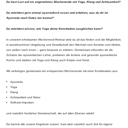
Du hast Lust auf ein angenehmes Wochenende mit Yoga, Klang und Achtsamkeit?
Du möchtest gern einmal ayurvedisch essen und erfahren, was du dir im
Ayurveda noch Gutes tun kannst?
Du möchtest wissen, wie Yoga deine Konstitution ausgleichen kann?
In unserem erholsamen Wochenend-Retreat wirst du all das finden und die Möglichkeit,
in wunderschöner Umgebung und Gesellschaft den Wechsel vom Sommer zum Herbst,
von außen nach innen – ganz bewusst zu erleben. Gemeinsam erkunden wir die
Schätze der ayurvedischen Lehre, probieren die leckere und gesunde ayurvedische
Küche und stärken mit Yoga und Klang auch Körper und Geist.
Wir verbringen gemeinsam ein entspanntes Wochenende mit einer Kombination aus:
Ayurveda
Yoga
Klang
Achtsamkeit und Natur
Selfcare-Impulsen
und natürlich herzlicher Gemeinschaft, die auf allen Ebenen stärkt!
Du kannst alle unsere Angebote nutzen, hast aber natürlich auch Zeit für eigene