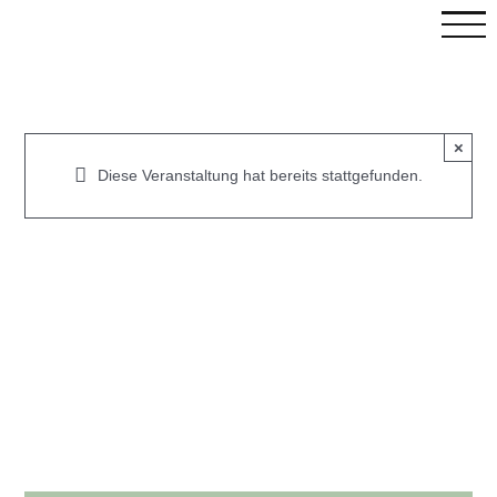
Skip
to
content
×
Diese Veranstaltung hat bereits stattgefunden.
C