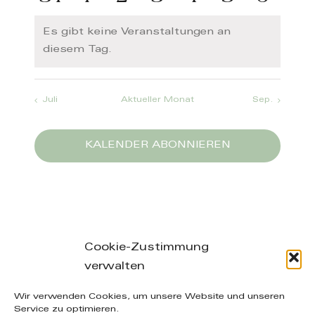
Veranstaltungen
Veranstaltungen
Veranstaltungen
Veranstaltungen
Veranstaltun
Veranstal
Verans
Veranstaltungen
Veranstaltungen
Veranstaltungen
Veranstaltungen
Veranstaltun
Veransta
Veran
Es gibt keine Veranstaltungen an
Hinweis
diesem Tag.
Juli
Aktueller Monat
Sep.
KALENDER ABONNIEREN
Cookie-Zustimmung
verwalten
Leibnizstraße 26/28, 04105 Leipzig – phone: +49
Wir verwenden Cookies, um unsere Website und unseren
(0) 160-20 49 402 – mail: info@manuelakuenzel.de
Service zu optimieren.