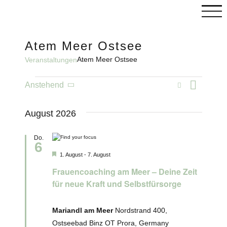
Skip
to
content
Atem Meer Ostsee
Atem Meer Ostsee
Veranstaltungen
C
Veranstaltungen
Vera
Suche
Anstehend
Veranst
Liste
Datum
wählen.
Ansi
Such-
August 2026
Navi
und
Do.
6
Ansicht
Hervorgehoben
1. August
-
7. August
Frauencoaching am Meer – Deine Zeit
für neue Kraft und Selbstfürsorge
Mariandl am Meer
Nordstrand 400,
Ostseebad Binz OT Prora, Germany