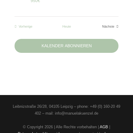
950€
Veranstaltungen
Vorherige
Heute
Nächste
Veranstaltungen
KALENDER ABONNIEREN
Leibnizstraße 26/28, 04105 Leipzig – phone: +49 (0) 160-20 49
402 – mail: info@manuelakuenzel.de
© Copyright
2026 | Alle Rechte vorbehalten |
AGB
|