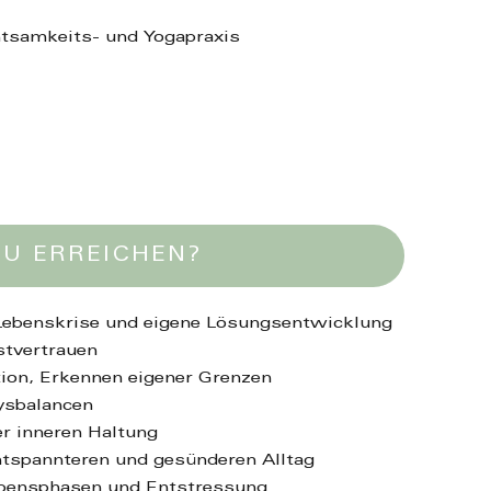
tsamkeits- und Yogapraxis
U ERREICHEN?
 Lebenskrise und eigene Lösungsentwicklung
stvertrauen
tion, Erkennen eigener Grenzen
ysbalancen
r inneren Haltung
entspannteren und gesünderen Alltag
Lebensphasen und Entstressung