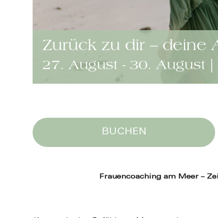
Zurück zu dir – deine
27. August
-
30. August
|
BUCHEN
Frauencoaching am Meer – Zeit