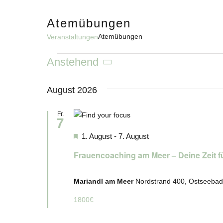
Skip
to
Atemübungen
content
Atemübungen
Veranstaltungen
Veranstaltungen
Anstehend
Datum
wählen.
August 2026
Fr.
7
Hervorgehoben
1. August
-
7. August
Frauencoaching am Meer – Deine Zeit f
Mariandl am Meer
Nordstrand 400, Ostseebad
1800€