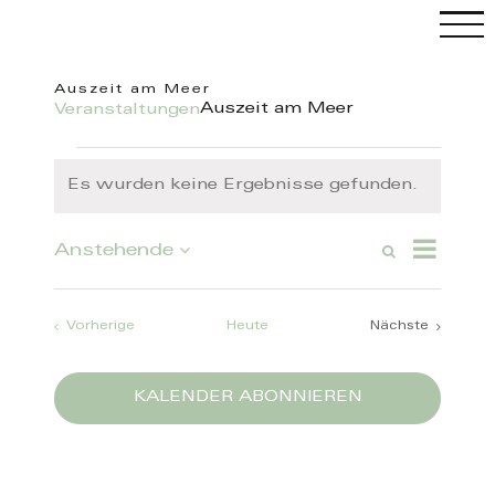
Skip
to
content
Auszeit am Meer
Auszeit am Meer
Veranstaltungen
C
Veranstaltungen
Es wurden keine Ergebnisse gefunden.
Hinweis
Veranstal
Anstehende
Suche
Veranstaltung
Ansichten
Liste
Datum
Such-
Navigatio
wählen.
und
Ansichtennavi
Veranstaltungen
Vorherige
Heute
Nächste
Veranstaltun
KALENDER ABONNIEREN