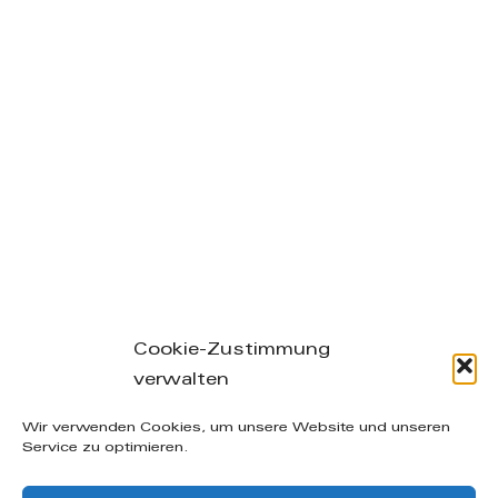
Cookie-Zustimmung
verwalten
Leibnizstraße 26/28, 04105 Leipzig – phone: +49
Wir verwenden Cookies, um unsere Website und unseren
(0) 160-20 49 402 – mail: info@manuelakuenzel.de
Service zu optimieren.
© Copyright
2026 | Alle Rechte vorbehalten |
AGB
|