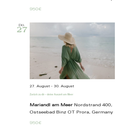
950€
Do.
27
27. August
-
30. August
Zurück zu dir – deine Auszeit am Meer
Mariandl am Meer
Nordstrand 400,
Ostseebad Binz OT Prora, Germany
950€