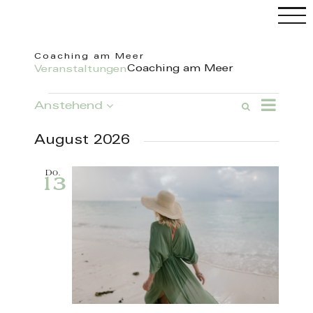
Skip
to
content
Coaching am Meer
Coaching am Meer
Veranstaltungen
Veranstaltungen
Veranstal
Anstehend
Suche
Veranstaltung
Ansichten
Liste
Datum
Such-
Navigatio
wählen.
C
und
August 2026
Ansichtennavi
Do.
13