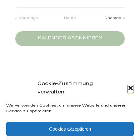
Veranstaltungen
Vorherige
Heute
Nächste
Veranstaltun
KALENDER ABONNIEREN
Cookie-Zustimmung
verwalten
Leibnizstraße 26/28, 04105 Leipzig – phone: +49
Wir verwenden Cookies, um unsere Website und unseren
(0) 160-20 49 402 – mail: info@manuelakuenzel.de
Service zu optimieren.
© Copyright
2026 | Alle Rechte vorbehalten |
AGB
|
Cookies akzeptieren
Datenschutzerklärung
|
Impressum
| supported by
Icarus Websites - Webdesign aus Leipzig