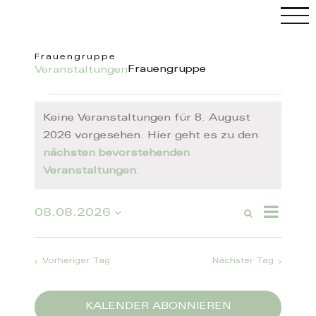
Skip
to
content
Frauengruppe
Frauengruppe
Veranstaltungen
C
Veranstaltungen
für
Keine Veranstaltungen für 8. August
8.
2026 vorgesehen. Hier geht es zu den
August
2026
Hinweis
nächsten bevorstehenden
Veranstaltungen
.
Veranstal
08.08.2026
Suche
Veranstaltung
Ansichten
Tag
Datum
Such-
Navigatio
wählen.
und
Ansichtennavi
Vorheriger Tag
Nächster Tag
KALENDER ABONNIEREN