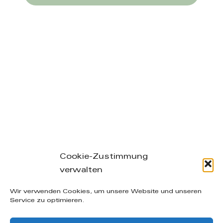
Cookie-Zustimmung
verwalten
Leibnizstraße 26/28, 04105 Leipzig – phone: +49
Wir verwenden Cookies, um unsere Website und unseren
(0) 160-20 49 402 – mail: info@manuelakuenzel.de
Service zu optimieren.
© Copyright
2026 | Alle Rechte vorbehalten |
AGB
|