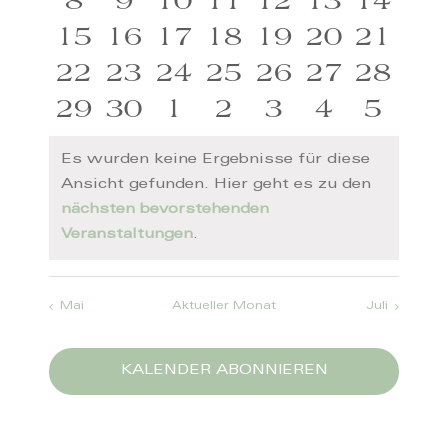
0
0
0
0
0
0
0
8
9
10
11
12
13
14
Veranstaltungen
Veranstaltungen
Veranstaltungen
Veranstaltungen
Veranstaltun
Veransta
Veran
0
0
0
0
0
0
0
15
16
17
18
19
20
21
Veranstaltungen
Veranstaltungen
Veranstaltungen
Veranstaltungen
Veranstaltun
Veranstal
Verans
0
0
0
0
0
0
0
22
23
24
25
26
27
28
Veranstaltungen
Veranstaltungen
Veranstaltungen
Veranstaltungen
Veranstaltun
Veranstal
Verans
0
0
0
0
0
0
0
29
30
1
2
3
4
5
Veranstaltungen
Veranstaltungen
Veranstaltungen
Veranstaltungen
Veranstaltun
Veranstal
Verans
Veranstaltungen
Veranstaltungen
Veranstaltungen
Veranstaltungen
Veranstaltun
Veransta
Veran
Es wurden keine Ergebnisse für diese
Ansicht gefunden. Hier geht es zu den
Hinweis
nächsten bevorstehenden
Veranstaltungen
.
Mai
Aktueller Monat
Juli
KALENDER ABONNIEREN