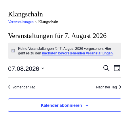
Klangschaln
Veranstaltungen
Klangschaln
Veranstaltungen für 7. August 2026
Keine Veranstaltungen für 7. August 2026 vorgesehen. Hier
Hinweis
geht es zu den
nächsten bevorstehenden Veranstaltungen
.
07.08.2026
Veranstal
Veran
Suche
Tag
Ansic
Such-
Datum
Navig
wählen.
und
Vorheriger Tag
Nächster Tag
Ansichte
Kalender abonnieren