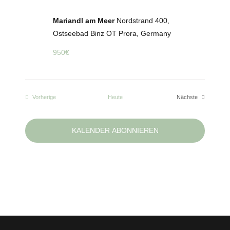
Mariandl am Meer
Nordstrand 400,
Ostseebad Binz OT Prora, Germany
950€
Veranstaltungen
Vorherige
Heute
Nächste
Veranstaltungen
KALENDER ABONNIEREN