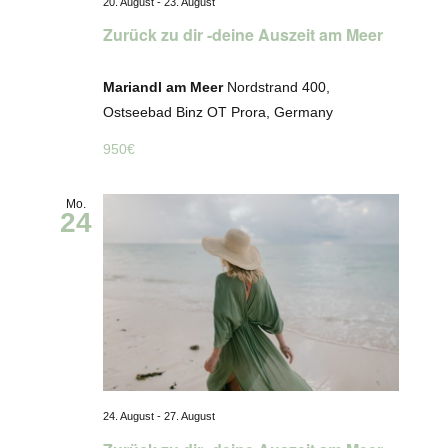
20. August
-
23. August
Zurück zu dir -deine Auszeit am Meer
Mariandl am Meer
Nordstrand 400,
Ostseebad Binz OT Prora, Germany
950€
Mo.
24
24. August
-
27. August