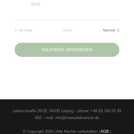
950€
Veranstaltungen
Vorherige
Heute
Nächste
Veranstaltungen
KALENDER ABONNIEREN
Leibnizstraße 26/28, 04105 Leipzig – phone: +49 (0) 160-20 49
402 – mail: info@manuelakuenzel.de
© Copyright
2026 | Alle Rechte vorbehalten |
AGB
|