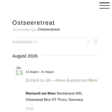
Skip
to
content
Ostseeretreat
Ostseeretreat
Veranstaltungen
C
Veranstaltungen
Vera
Suche
Anstehend
Veranst
Liste
Datum
wählen.
Ansi
Such-
August 2026
Navi
und
Do.
13
13. August
-
16. August
Ansicht
Zurück zu dir – deine Auszeit am Meer
Mariandl am Meer
Nordstrand 400,
Ostseebad Binz OT Prora, Germany
950€