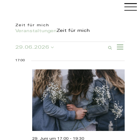
Skip
to
content
Zeit für mich
Zeit für mich
Veranstaltungen
C
Veranstaltungen
Veranstal
29.06.2026
Suche
Veranstaltung
für
Ansichten
Tag
Datum
Such-
29.
Navigatio
wählen.
und
Juni
17:00
Ansichtennavi
2026
29. Juni um 17:00
-
19:30