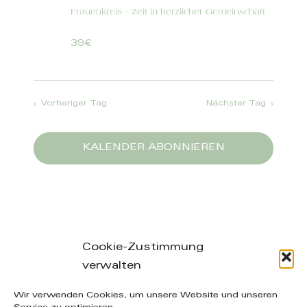
Frauenkreis – Zeit in herzlicher Gemeinschaft
39€
Vorheriger Tag
Nächster Tag
KALENDER ABONNIEREN
Cookie-Zustimmung
verwalten
Leibnizstraße 26/28, 04105 Leipzig – phone: +49
Wir verwenden Cookies, um unsere Website und unseren
(0) 160-20 49 402 – mail: info@manuelakuenzel.de