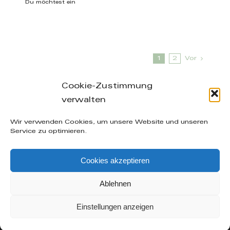
Du möchtest ein
1
2
Vor
Cookie-Zustimmung
verwalten
Leibnizstraße 26/28, 04105 Leipzig – phone: +49
Wir verwenden Cookies, um unsere Website und unseren
(0) 160-20 49 402 – mail: info@manuelakuenzel.de
Service zu optimieren.
© Copyright
2026 | Alle Rechte vorbehalten |
AGB
|
Cookies akzeptieren
Datenschutzerklärung
|
Impressum
| supported by
Icarus Websites - Webdesign aus Leipzig
Ablehnen
Facebook
Instagram
Einstellungen anzeigen