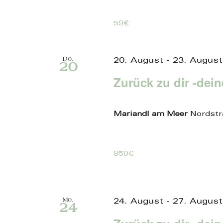
59€
Do.
20. August
-
23. August
20
Zurück zu dir -dei
Mariandl am Meer
Nordstr
950€
Mo.
24. August
-
27. August
24