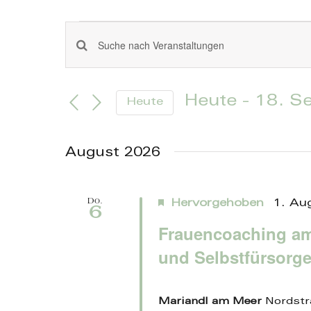
Skip
to
Veranstaltunge
content
Veranstaltungen
Geben
Sie
Such-
Das
Heute
 - 
18. S
Heute
Schlüsselwort.
und
Datum
Suche
wählen.
Ansichtennavigation
nach
August 2026
Veranstaltungen
Schlüsselwort.
Do.
Hervorgehoben
1. Au
6
Frauencoaching am 
und Selbstfürsorg
Mariandl am Meer
Nordstr