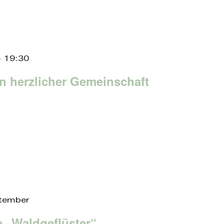
-
19:30
in herzlicher Gemeinschaft
tember
„Waldgeflüster“