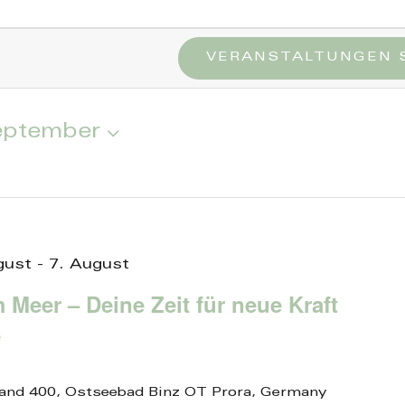
n
VERANSTALTUNGEN 
eptember
gust
-
7. August
Meer – Deine Zeit für neue Kraft
e
and 400, Ostseebad Binz OT Prora, Germany