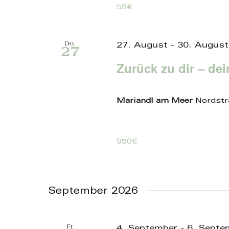
59€
Do.
27. August
-
30. August
27
Zurück zu dir – de
Mariandl am Meer
Nordstr
950€
September 2026
Fr.
4. September
-
6. Septe