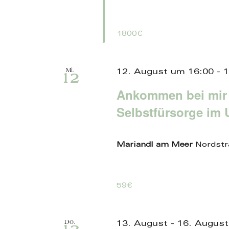
1800€
Mi.
12. August um 16:00
-
1
12
Ankommen bei mir
Selbstfürsorge im 
Mariandl am Meer
Nordstr
59€
Do.
13. August
-
16. August