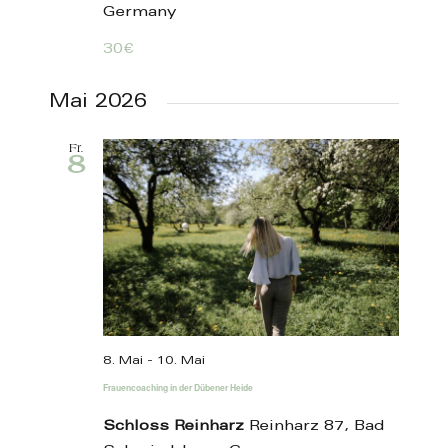
Germany
30€
Mai 2026
Fr.
8
8. Mai
-
10. Mai
Frauencoaching in der Dübener Heide
Schloss Reinharz
Reinharz 87, Bad