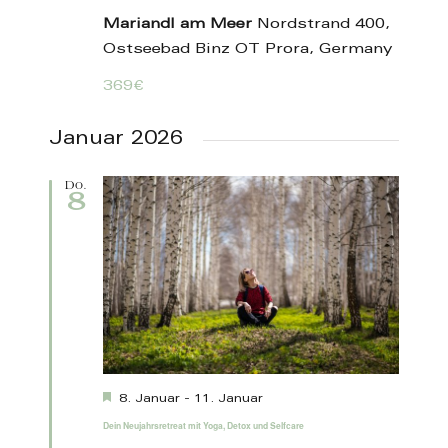
Mariandl am Meer
Nordstrand 400,
Ostseebad Binz OT Prora, Germany
369€
Januar 2026
Do.
8
Hervorgehoben
8. Januar
-
11. Januar
Dein Neujahrsretreat mit Yoga, Detox und Selfcare