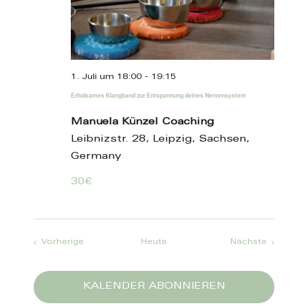
1. Juli um 18:00
-
19:15
Erholsames Klangband zur Entspannung deines Nervensystem
Manuela Künzel Coaching
Leibnizstr. 28, Leipzig, Sachsen,
Germany
30€
Veranstaltungen
Veransta
Vorherige
Heute
Nächste
KALENDER ABONNIEREN