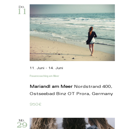
Do.
11
11. Juni
-
14. Juni
Frauencoaching am Meer
Mariandl am Meer
Nordstrand 400,
Ostseebad Binz OT Prora, Germany
950€
Mo.
29