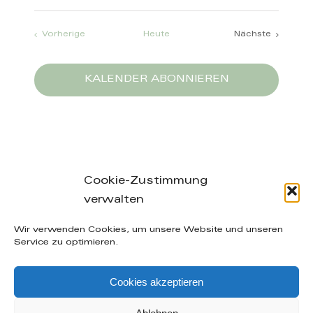
Veranstaltungen
Vorherige
Heute
Nächste
Veranstaltun
KALENDER ABONNIEREN
Cookie-Zustimmung
verwalten
Leibnizstraße 26/28, 04105 Leipzig – phone: +49
Wir verwenden Cookies, um unsere Website und unseren
(0) 160-20 49 402 – mail: info@manuelakuenzel.de
Service zu optimieren.
© Copyright
2026 | Alle Rechte vorbehalten |
AGB
|
Cookies akzeptieren
Datenschutzerklärung
|
Impressum
| supported by
Icarus Websites - Webdesign aus Leipzig