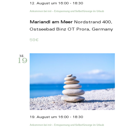
12. August um 16:00
-
18:30
Ankommen bei mir – Entspannung und Selbstfürsorge im Urlaub
Mariandl am Meer
Nordstrand 400,
Ostseebad Binz OT Prora, Germany
59€
Mi.
19
19. August um 16:00
-
18:30
Ankommen bei mir – Entspannung und Selbstfürsorge im Urlaub