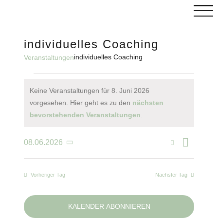
Skip
to
content
individuelles Coaching
C
individuelles Coaching
Veranstaltungen
Veranstaltungen
Keine Veranstaltungen für 8. Juni 2026
für
vorgesehen. Hier geht es zu den
nächsten
Hinweis
bevorstehenden Veranstaltungen
.
8.
Juni
Vera
Suche
08.06.2026
Veranst
Tag
Datum
2026
wählen.
Ansi
Such-
Vorheriger Tag
Nächster Tag
Navi
und
Ansicht
KALENDER ABONNIEREN