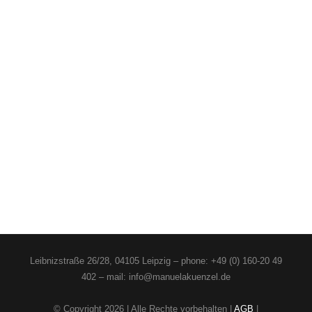
Leibnizstraße 26/28, 04105 Leipzig – phone: +49 (0) 160-20 49
402 – mail: info@manuelakuenzel.de
© Copyright
2026 | Alle Rechte vorbehalten |
AGB
|