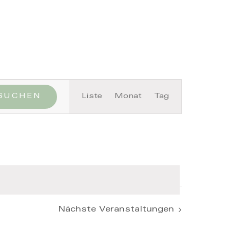
Close
Veranstaltung
SUCHEN
Liste
Monat
Tag
Ansichten-
Navigation
Nächste
Veranstaltungen