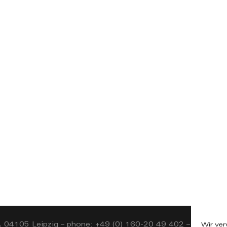
, 04105 Leipzig – phone: +49 (0) 160-20 49 402 – mail: in
Wir ve