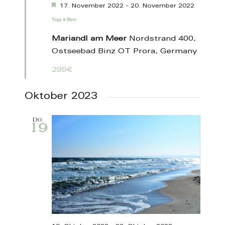
Hervorgehoben
17. November 2022
-
20. November 2022
Yoga & Meer
Mariandl am Meer
Nordstrand 400,
Ostseebad Binz OT Prora, Germany
299€
Oktober 2023
Do.
19