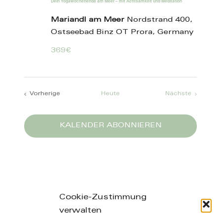
Dein Yogawochenende am Meer – mit Achtsamkeit und Meditation
Mariandl am Meer
Nordstrand 400,
Ostseebad Binz OT Prora, Germany
369€
Veransta
Vorherige
Heute
Nächste
Veranstaltungen
KALENDER ABONNIEREN
Cookie-Zustimmung
verwalten