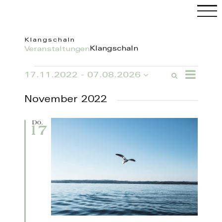
Skip
to
content
Klangschaln
Klangschaln
Veranstaltungen
Veranstaltungen
Veranstal
17.11.2022
 - 
07.08.2026
Suche
Veranstaltung
Ansichten
Liste
Datum
Such-
Navigatio
wählen.
und
C
November 2022
Ansichtennavi
Do.
17