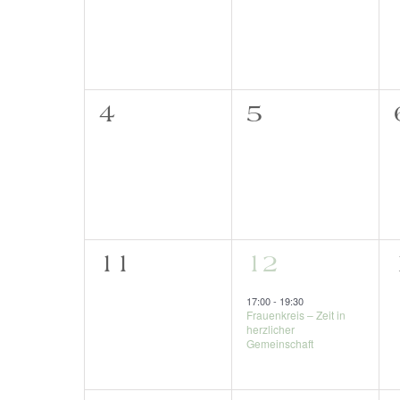
Veranstaltungen,
Veranstaltu
0
0
4
5
Veranstaltungen,
Veranstaltu
0
1
11
12
Veranstaltungen,
Veranstaltu
17:00
-
19:30
Frauenkreis – Zeit in
herzlicher
Gemeinschaft