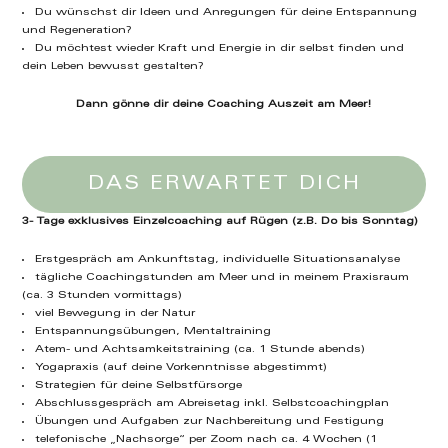
Du wünschst dir Ideen und Anregungen für deine Entspannung
und Regeneration?
Du möchtest wieder Kraft und Energie in dir selbst finden und
dein Leben bewusst gestalten?
Dann gönne dir deine Coaching Auszeit am Meer!
DAS ERWARTET DICH
3- Tage exklusives Einzelcoaching auf Rügen (z.B. Do bis Sonntag)
Erstgespräch am Ankunftstag, individuelle Situationsanalyse
tägliche Coachingstunden am Meer und in meinem Praxisraum
(ca. 3 Stunden vormittags)
viel Bewegung in der Natur
Entspannungsübungen, Mentaltraining
Atem- und Achtsamkeitstraining (ca. 1 Stunde abends)
Yogapraxis (auf deine Vorkenntnisse abgestimmt)
Strategien für deine Selbstfürsorge
Abschlussgespräch am Abreisetag inkl. Selbstcoachingplan
Übungen und Aufgaben zur Nachbereitung und Festigung
telefonische „Nachsorge“ per Zoom nach ca. 4 Wochen (1