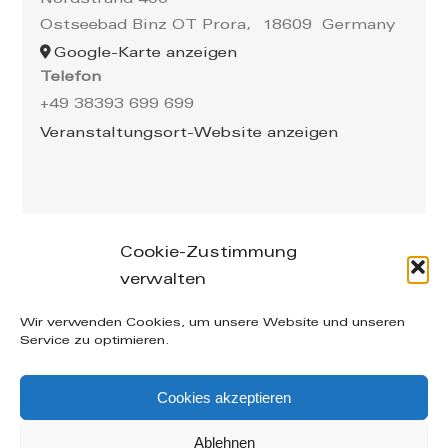
Nordstrand 400
Ostseebad Binz OT Prora
,
18609
Germany
Google-Karte anzeigen
Telefon
+49 38393 699 699
Veranstaltungsort-Website anzeigen
Cookie-Zustimmung
verwalten
Leibnizstraße 26/28, 04105 Leipzig – phone: +49
Wir verwenden Cookies, um unsere Website und unseren
(0) 160-20 49 402 – mail: info@manuelakuenzel.de
Service zu optimieren.
© Copyright
2026 | Alle Rechte vorbehalten |
AGB
|
Cookies akzeptieren
Datenschutzerklärung
|
Impressum
| supported by
Icarus Websites - Webdesign aus Leipzig
Ablehnen