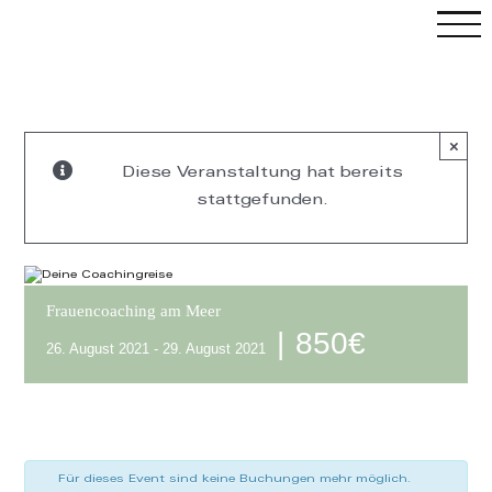
Skip
to
content
×
Diese Veranstaltung hat bereits
stattgefunden.
Frauencoaching am Meer
|
850€
26. August 2021
-
29. August 2021
C
Für dieses Event sind keine Buchungen mehr möglich.