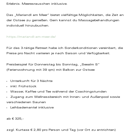
Erlebnis. Meeresrauschen inklusive.
Das „Mariandl am Meer“ bietet vielfältige Möglichkeiten, die Zeit an
der Ostsee zu genießen. Gern kannst du Massagebehandlungen
individuell hinzubuchen.
https://mariandl-am-meer.de/
Für das 3-tätige Retreat habe ich Sonderkonditionen vereinbart, die
Preise pro Nacht variieren je nach Saison und Verfügbarkeit.
Preisbeispiel für Donnerstag bis Sonntag, „Seealm S“
(Ferienwohnung mit 39 qm) mit Balkon zur Ostsee
Unterkunft für 3 Nächte
inkl. Frühstück
Wasser, Kaffee und Tee während der Coachingstunden
Zugang zum Wellnessbereich mit Innen- und Außenpool sowie
verschiedenen Saunen
Leihbademantel inklusive
ab € 325,-
zzgl. Kurtaxe € 2,80 pro Person und Tag (vor Ort zu entrichten)