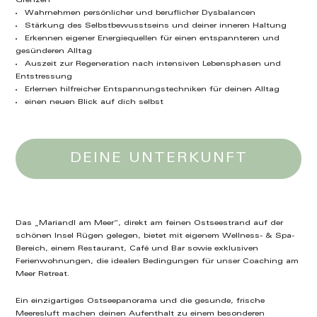
Grenzen
Wahrnehmen persönlicher und beruflicher Dysbalancen
Stärkung des Selbstbewusstseins und deiner inneren Haltung
Erkennen eigener Energiequellen für einen entspannteren und
gesünderen Alltag
Auszeit zur Regeneration nach intensiven Lebensphasen und
Entstressung
Erlernen hilfreicher Entspannungstechniken für deinen Alltag
einen neuen Blick auf dich selbst
DEINE UNTERKUNFT
Das „Mariandl am Meer“, direkt am feinen Ostseestrand auf der
schönen Insel Rügen gelegen, bietet mit eigenem Wellness- & Spa-
Bereich, einem Restaurant, Café und Bar sowie exklusiven
Ferienwohnungen, die idealen Bedingungen für unser Coaching am
Meer Retreat.
Ein einzigartiges Ostseepanorama und die gesunde, frische
Meeresluft machen deinen Aufenthalt zu einem besonderen