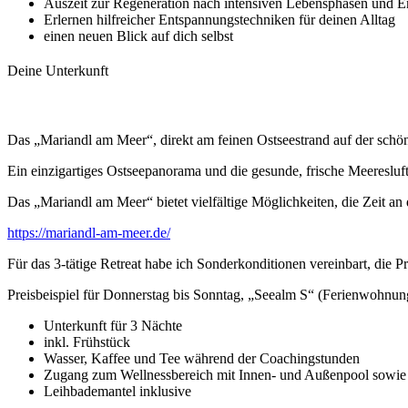
Auszeit zur Regeneration nach intensiven Lebensphasen und E
Erlernen hilfreicher Entspannungstechniken für deinen Alltag
einen neuen Blick auf dich selbst
Deine Unterkunft
Das „Mariandl am Meer“, direkt am feinen Ostseestrand auf der schö
Ein einzigartiges Ostseepanorama und die gesunde, frische Meeresluf
Das „Mariandl am Meer“ bietet vielfältige Möglichkeiten, die Zeit a
https://mariandl-am-meer.de/
Für das 3-tätige Retreat habe ich Sonderkonditionen vereinbart, die P
Preisbeispiel für Donnerstag bis Sonntag, „Seealm S“ (Ferienwohnun
Unterkunft für 3 Nächte
inkl. Frühstück
Wasser, Kaffee und Tee während der Coachingstunden
Zugang zum Wellnessbereich mit Innen- und Außenpool sowie
Leihbademantel inklusive