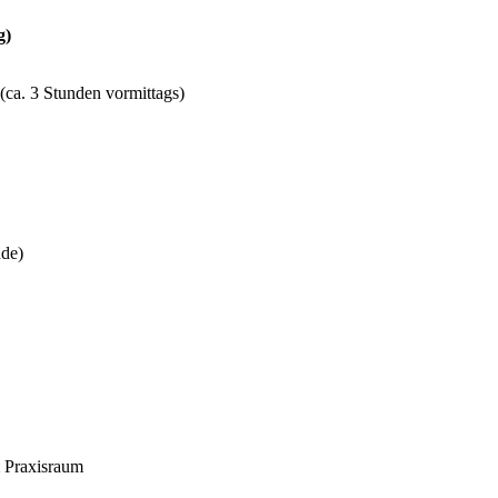
g)
ca. 3 Stunden vormittags)
nde)
m Praxisraum