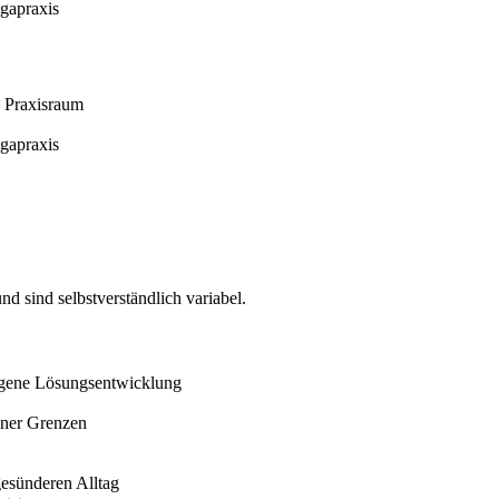
gapraxis
m Praxisraum
gapraxis
d sind selbstverständlich variabel.
eigene Lösungsentwicklung
ener Grenzen
gesünderen Alltag